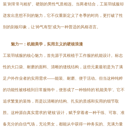
装’则常常与粗犷、硬朗的男性气质相连。当两者结合，工装羽绒服却
迸发出意想不到的魅力，它不仅重新定义了冬季的时尚，更打破了性
别的刻板印象，让‘帅气有型’成为一种普适的风格语言。
魅力一：机能美学，实用主义的硬核浪漫
工装羽绒服的核心魅力，首先源于其根植于工作服的机能设计。标志
性的大口袋、耐磨的面料、清晰的缝线结构，这些元素最初是为了满
足户外作业者的实用需求——能装、耐磨、便于活动。但当这种纯粹
的功能性被移植到日常服饰中，便形成了一种独特的‘机能美学’。它不
追求繁复的装饰，而是以清晰的结构、扎实的质感和实用的细节取
胜。这种源自真实需求的‘硬核’设计，赋予穿着者一种干练、可靠、准
备充分的自信气场，无论男女，都能从中获得一种务实的、充满力量