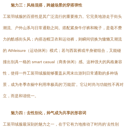
魅力三：风格混搭，跨越场景的穿搭弹性
工装羽绒服的百搭性是其广泛流行的重要推力。它完美地游走于街头
潮流、户外山系与日常通勤之间。搭配紧身牛仔裤和靴子，是毫不费
力的酷感街头风；内搭连帽卫衣和运动裤，则瞬间切换为慵懒又潮流
的 Athleisure（运动休闲）模式；若与西装裤或半身裙组合，又能碰
撞出别具一格的 smart casual（商务休闲）感。这种强大的风格兼容
性，使得一件工装羽绒服能够覆盖从周末出游到日常通勤的多种场
景，成为冬季衣橱中利用率极高的‘万能层’。它让时尚与功能性不再对
立，而是和谐统一。
魅力四：去性别化，帅气成为共享的形容词
工装羽绒服最深刻的魅力之一，在于它有力地推动了时尚的‘去性别