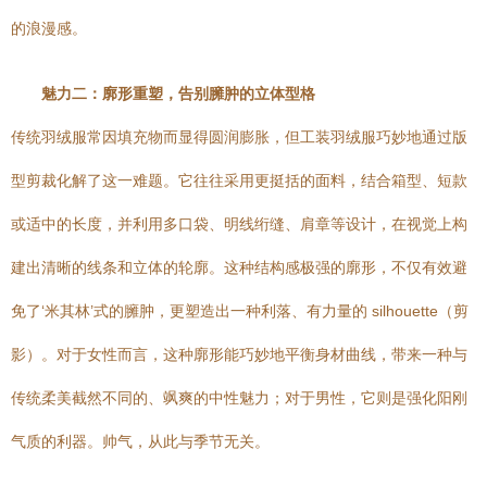
的浪漫感。
魅力二：廓形重塑，告别臃肿的立体型格
传统羽绒服常因填充物而显得圆润膨胀，但工装羽绒服巧妙地通过版
型剪裁化解了这一难题。它往往采用更挺括的面料，结合箱型、短款
或适中的长度，并利用多口袋、明线绗缝、肩章等设计，在视觉上构
建出清晰的线条和立体的轮廓。这种结构感极强的廓形，不仅有效避
免了‘米其林’式的臃肿，更塑造出一种利落、有力量的 silhouette（剪
影）。对于女性而言，这种廓形能巧妙地平衡身材曲线，带来一种与
传统柔美截然不同的、飒爽的中性魅力；对于男性，它则是强化阳刚
气质的利器。帅气，从此与季节无关。