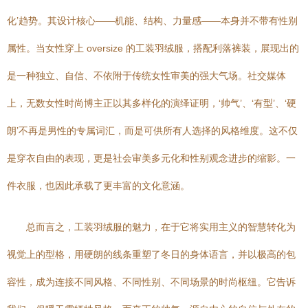
化’趋势。其设计核心——机能、结构、力量感——本身并不带有性别
属性。当女性穿上 oversize 的工装羽绒服，搭配利落裤装，展现出的
是一种独立、自信、不依附于传统女性审美的强大气场。社交媒体
上，无数女性时尚博主正以其多样化的演绎证明，‘帅气’、‘有型’、‘硬
朗’不再是男性的专属词汇，而是可供所有人选择的风格维度。这不仅
是穿衣自由的表现，更是社会审美多元化和性别观念进步的缩影。一
件衣服，也因此承载了更丰富的文化意涵。
总而言之，工装羽绒服的魅力，在于它将实用主义的智慧转化为
视觉上的型格，用硬朗的线条重塑了冬日的身体语言，并以极高的包
容性，成为连接不同风格、不同性别、不同场景的时尚枢纽。它告诉