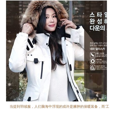
当提到羽绒服，人们脑海中浮现的或许是臃肿的保暖装备，而‘工