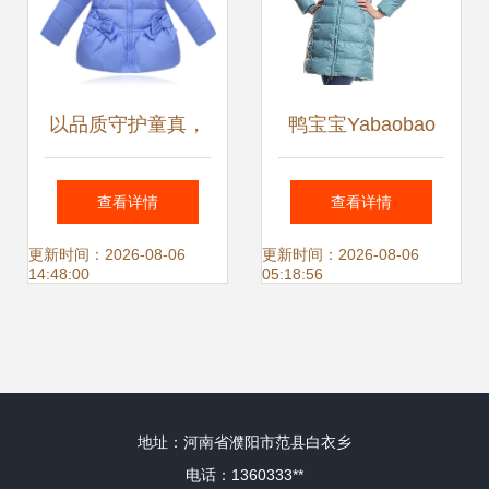
以品质守护童真，
鸭宝宝Yabaobao
金联维品会中长款
反季清仓 湖水绿修
查看详情
查看详情
毛领羽绒服温暖女
身羽绒服，兼具温
更新时间：2026-08-06
更新时间：2026-08-06
14:48:00
05:18:56
童秋冬
度与风度的冬季投
资
地址：河南省濮阳市范县白衣乡
电话：1360333**