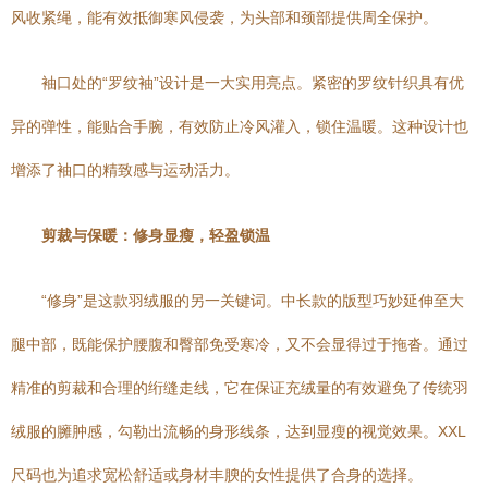
风收紧绳，能有效抵御寒风侵袭，为头部和颈部提供周全保护。
袖口处的“罗纹袖”设计是一大实用亮点。紧密的罗纹针织具有优
异的弹性，能贴合手腕，有效防止冷风灌入，锁住温暖。这种设计也
增添了袖口的精致感与运动活力。
剪裁与保暖：修身显瘦，轻盈锁温
“修身”是这款羽绒服的另一关键词。中长款的版型巧妙延伸至大
腿中部，既能保护腰腹和臀部免受寒冷，又不会显得过于拖沓。通过
精准的剪裁和合理的绗缝走线，它在保证充绒量的有效避免了传统羽
绒服的臃肿感，勾勒出流畅的身形线条，达到显瘦的视觉效果。XXL
尺码也为追求宽松舒适或身材丰腴的女性提供了合身的选择。