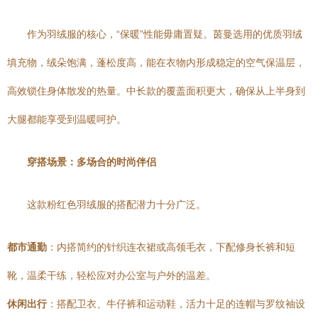
作为羽绒服的核心，“保暖”性能毋庸置疑。茵曼选用的优质羽绒
填充物，绒朵饱满，蓬松度高，能在衣物内形成稳定的空气保温层，
高效锁住身体散发的热量。中长款的覆盖面积更大，确保从上半身到
大腿都能享受到温暖呵护。
穿搭场景：多场合的时尚伴侣
这款粉红色羽绒服的搭配潜力十分广泛。
都市通勤
：内搭简约的针织连衣裙或高领毛衣，下配修身长裤和短
靴，温柔干练，轻松应对办公室与户外的温差。
休闲出行
：搭配卫衣、牛仔裤和运动鞋，活力十足的连帽与罗纹袖设