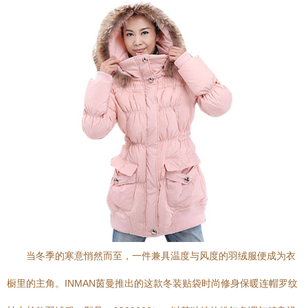
当冬季的寒意悄然而至，一件兼具温度与风度的羽绒服便成为衣
橱里的主角。INMAN茵曼推出的这款冬装贴袋时尚修身保暖连帽罗纹